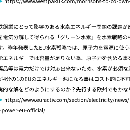
▶
https://www.westpakuk.com/morrisons-to-co-own-wor
鉄鋼業にとって影響のある水素エネルギー問題の課題が
を電気分解して得られる「グリーン水素」を水素戦略の
す。昨年発表したEU水素戦略では、原子力を電源に使
能エネルギーでは容量が足りない為、原子力を含める事
薬品等は電力だけでは対応出来ないため、水素が必須な産
が4分の1のEUのエネルギー源になる事はコスト的に不
実的な解をどのようにするのか？先行する欧州でもかな
▶
https://www.euractiv.com/section/electricity/new
r-power-eu-official/