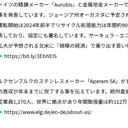
ドイツの精錬メーカー「Aurubis」と金属地金メーカ
事を発表しています。ジョージア州オーガスタに予定され
運転開始は2024年前半でリサイクル処理能力は年間約9
表しており、協定にも署名しています。サーキュラ―エ
拡大が予想される北米に「規模の経済」で乗り出す良い
▶
https://bit.ly/3EbhEIS
ルクセンブルクのステンレスメーカー「Aperam SA」
の買収が年末までに完了する事を伝えています。欧州委員
従業員1,270人、世界に拠点があり年間取扱量は約11
▶
https://www.elg.de/en-de/about-us/