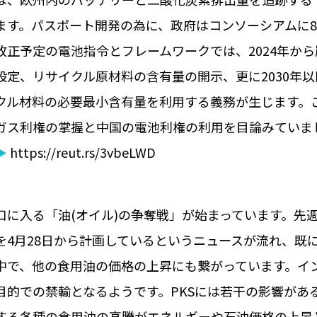
ます。パスポート開発の為に、政府はコンソーシアムに8
改正予定の電池指令とフレームワークでは、2024年から
設定、リサイクル原材料の含有量の開示、更に2030年
クル材料の必要最小含有量を利用する義務が生じます。
ガス利権の掌握と中国の電池利権の利用を目論みていま
▶
https://reut.rs/3vbeLWD
口に入る「油(オイル)の争奪戦」が始まっています。先
を4月28日から計画しているというニュースが流れ、既
中で、他の食用油の価格の上昇にも繋がっています。イ
目的での禁輸となるようです。PKSには若干の影響があ
する各種の食用油の高騰がエネルギーや石油価格の上昇