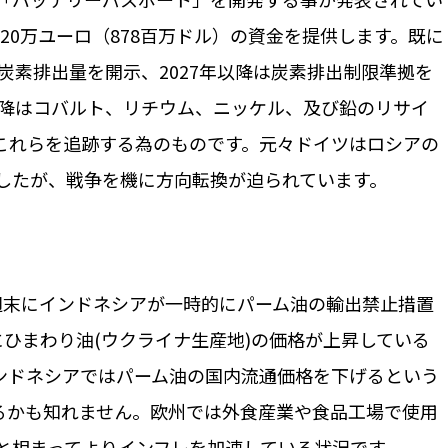
20万ユーロ（878百万ドル）の資金を提供します。既に
炭素排出量を開示、2027年以降は炭素排出制限準拠を
以降はコバルト、リチウム、ニッケル、及び鉛のリサイ
これらを追跡する為のものです。元々ドイツはロシアの
したが、戦争を機に方向転換が迫られています。
週末にインドネシアが一時的にパーム油の輸出禁止措置
にひまわり油(ウクライナ生産地)の価格が上昇している
ンドネシアではパーム油の国内流通価格を下げるという
るかも知れません。欧州では外食産業や食品工場で使用
と相まってよりインフレを加速している状況です。