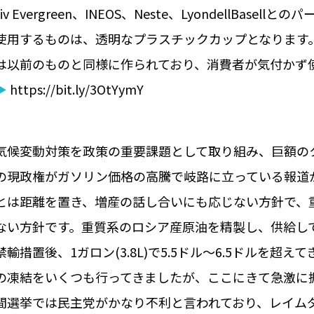
tiv Evergreen、INEOS、Neste、Lyondell
使用するものは、透明なプラスチックカップとなります
は以前のものと同様に作られており、消費者が気付かず
▶
https://bit.ly/3OtYymY
気候変動対策を政策の重要課題として取り組み、巨額の
の現政権がガソリン価格の高騰で岐路に立っている報道
とは距離を置き、増産の話し合いにも応じない方針で、
ない方針です。重質系のロシア産原油を精製し、供給し
禁輸措置後、1ガロン(3.8L)で5.5ドル～6.5ドルを
の凍結をいくつも行ってきましたが、ここにきて急激に
間選挙では民主党がかなり不利と言われており、レイム