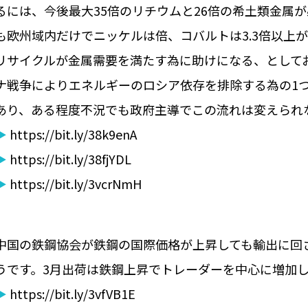
るには、今後最大35倍のリチウムと26倍の希土類金属
も欧州域内だけでニッケルは倍、コバルトは3.3倍以上が
リサイクルが金属需要を満たす為に助けになる、として
ナ戦争によりエネルギーのロシア依存を排除する為の1
あり、ある程度不況でも政府主導でこの流れは変えられ
▶
https://bit.ly/38k9enA
▶
https://bit.ly/38fjYDL
▶
https://bit.ly/3vcrNmH
中国の鉄鋼協会が鉄鋼の国際価格が上昇しても輸出に回
うです。3月出荷は鉄鋼上昇でトレーダーを中心に増加
▶
https://bit.ly/3vfVB1E