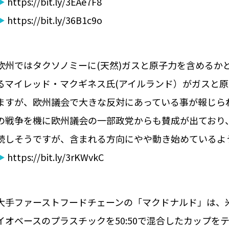
▶
https://bit.ly/3EAe7F8
▶
https://bit.ly/36B1c9o
欧州ではタクソノミーに(天然)ガスと原子力を含めるか
るマイレッド・マクギネス氏(アイルランド）がガスと
ますが、欧州議会で大きな反対にあっている事が報じら
の戦争を機に欧州議会の一部政党からも賛成が出ており
続しそうですが、含まれる方向にやや動き始めているよ
▶
https://bit.ly/3rKWvkC
大手ファーストフードチェーンの「マクドナルド」は、
イオベースのプラスチックを50:50で混合したカップを