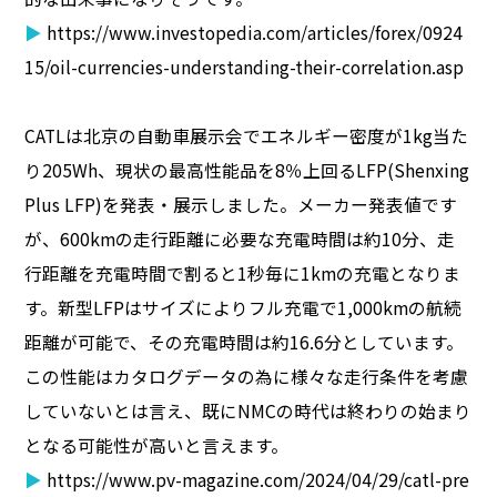
▶
https://www.investopedia.com/articles/forex/0924
15/oil-currencies-understanding-their-correlation.asp
CATLは北京の自動車展示会でエネルギー密度が1kg当た
り205Wh、現状の最高性能品を8％上回るLFP(Shenxing
Plus LFP)を発表・展示しました。メーカー発表値です
が、600kmの走行距離に必要な充電時間は約10分、走
行距離を充電時間で割ると1秒毎に1kmの充電となりま
す。新型LFPはサイズによりフル充電で1,000kmの航続
距離が可能で、その充電時間は約16.6分としています。
この性能はカタログデータの為に様々な走行条件を考慮
していないとは言え、既にNMCの時代は終わりの始まり
となる可能性が高いと言えます。
▶
https://www.pv-magazine.com/2024/04/29/catl-pre