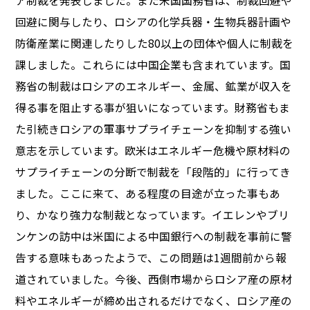
ア制裁を発表しました。また米国国務省は、制裁回避や
回避に関与したり、ロシアの化学兵器・生物兵器計画や
防衛産業に関連したりした80以上の団体や個人に制裁を
課しました。これらには中国企業も含まれています。国
務省の制裁はロシアのエネルギー、金属、鉱業が収入を
得る事を阻止する事が狙いになっています。財務省もま
た引続きロシアの軍事サプライチェーンを抑制する強い
意志を示しています。欧米はエネルギー危機や原材料の
サプライチェーンの分断で制裁を「段階的」に行ってき
ました。ここに来て、ある程度の目途が立った事もあ
り、かなり強力な制裁となっています。イエレンやブリ
ンケンの訪中は米国による中国銀行への制裁を事前に警
告する意味もあったようで、この問題は1週間前から報
道されていました。今後、西側市場からロシア産の原材
料やエネルギーが締め出されるだけでなく、ロシア産の