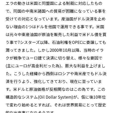
エラの動きは米国と同盟国による制裁に対応したもの
で、同国の中南米諸国への貿易が困難になっている事を
受けての対応となっています。産油国がドル決済を止め
ない理由の1つはドルを他国で運用できる事です。米国
は元々中東産油国が原油を販売した利益で米ドル債を買
う事で7シスターズ以降、石油利権をOPECに委譲しても
潤ってきました。しかし2000年10月以降、当時のイラ
クが戦争でユーロ建て決済に切り替え、様々な要因で
(主にユーロが高金利だった為)、膨大な利益を上げまし
た。こうした経緯から西側はロシアや南米産でもドル決
済を行うよう、強化してきており、現在に至っていま
す。米ドルと原油価格が反相関なのはこの為です。この
構造的なシステム(Oil Dollar System)が、仮に後10年位
で変わり始めるとすれば、それは世界貿易にとって歴史
的な出来事になりそうです。