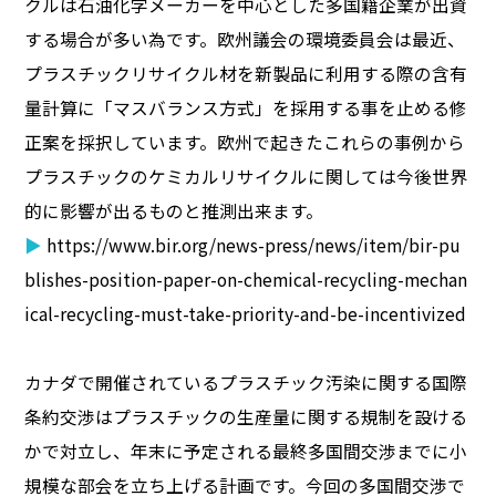
クルは石油化学メーカーを中心とした多国籍企業が出資
する場合が多い為です。欧州議会の環境委員会は最近、
プラスチックリサイクル材を新製品に利用する際の含有
量計算に「マスバランス方式」を採用する事を止める修
正案を採択しています。欧州で起きたこれらの事例から
プラスチックのケミカルリサイクルに関しては今後世界
的に影響が出るものと推測出来ます。
▶
https://www.bir.org/news-press/news/item/bir-pu
blishes-position-paper-on-chemical-recycling-mechan
ical-recycling-must-take-priority-and-be-incentivized
カナダで開催されているプラスチック汚染に関する国際
条約交渉はプラスチックの生産量に関する規制を設ける
かで対立し、年末に予定される最終多国間交渉までに小
規模な部会を立ち上げる計画です。今回の多国間交渉で