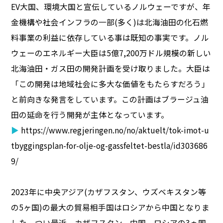
EV大国、環境大国と宣伝しているノルウェーですが、年
金機構や社会インフラの一部(多く)は北海油田の化石燃
料事業の利益に依存している事は既知の事実です。ノル
ウェーのエネルギー大臣は5億7,200万ドル規模の新しい
北海油田・ガス田の開発計画を受け取りました。大臣は
「この開発は地域社会に多大な価値をもたらすだろう」
と前向きな発言をしています。この計画はブラージュ油
田の延命を行う開発が主体となっています。
▶
https://www.regjeringen.no/no/aktuelt/tok-imot-u
tbyggingsplan-for-olje-og-gassfeltet-bestla/id303686
9/
2023年に中央アジア(カザフスタン、ウズベキスタン等
の5ヶ国)の最大の貿易相手国はロシアから中国となりま
した。つい最近、カザフスタン、中国、ロシアの3ヵ国