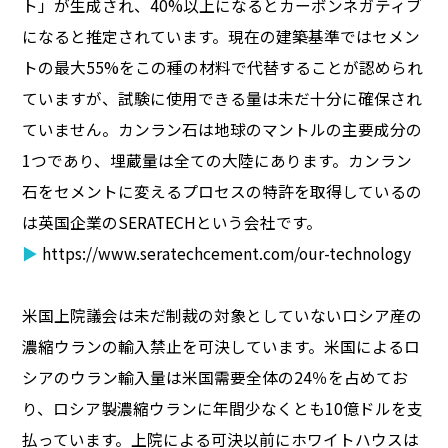
ト」が生成され、40%以上になるとカーボンネガティブ
になると推定されています。現在の建築基準ではセメン
トの最大55%をこの種の材料で代替することが認められ
ていますが、試験に使用できる量は未だ十分に確保され
ていません。カンラン石は地球のマントルの主要成分の
1つであり、埋蔵量は全ての大陸にあります。カンラン
石をセメントに変えるプロセスの特許を取得しているの
は英国企業のSERATECHという会社です。
▶
https://www.seratechcement.com/our-technology
米国上院議会は未だ制裁の対象としていないロシア産の
濃縮ウランの輸入禁止を可決しています。米国によるロ
シアのウラン輸入量は米国需要全体の24％を占めてお
り、ロシア製濃縮ウランに年間少なくとも10億ドルを支
払っています。上院による可決以前にホワイトハウスは