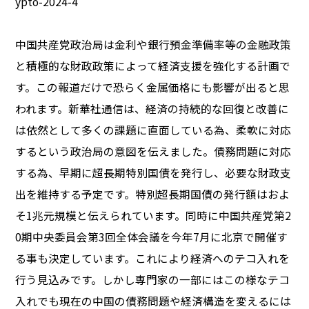
ypto-2024-4
中国共産党政治局は金利や銀行預金準備率等の金融政策
と積極的な財政政策によって経済支援を強化する計画で
す。この報道だけで恐らく金属価格にも影響が出ると思
われます。新華社通信は、経済の持続的な回復と改善に
は依然として多くの課題に直面している為、柔軟に対応
するという政治局の意図を伝えました。債務問題に対応
する為、早期に超長期特別国債を発行し、必要な財政支
出を維持する予定です。特別超長期国債の発行額はおよ
そ1兆元規模と伝えられています。同時に中国共産党第2
0期中央委員会第3回全体会議を今年7月に北京で開催す
る事も決定しています。これにより経済へのテコ入れを
行う見込みです。しかし専門家の一部にはこの様なテコ
入れでも現在の中国の債務問題や経済構造を変えるには