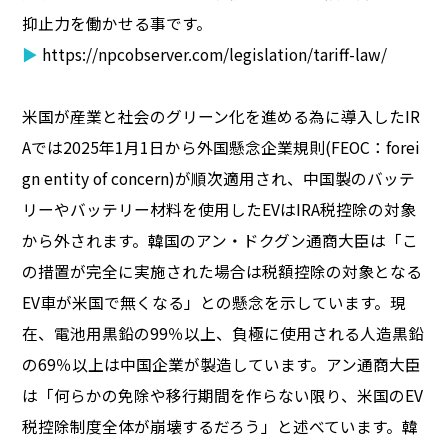
抑止力を働かせる事です。
▶
https://npcobserver.com/legislation/tariff-law/
米国が産業と社会のグリーン化を進める為に導入したIR
Aでは2025年1月1日から外国懸念企業規則(FEOC：forei
gn entity of concern)が順次適用され、中国製のバッテ
リーやバッテリー材料を使用したEVはIRA税控除の対象
から外されます。韓国のアン・ドクグン通商大臣は「こ
の措置が完全に実施された場合は税額控除の対象となる
EV車が米国で無くなる」との懸念を示しています。現
在、電池用黒鉛の99％以上、負極に使用される人造黒鉛
の69％以上は中国企業が製造しています。アン通商大臣
は「何らかの免除や移行期間を作らない限り、米国のEV
税控除制度全体が崩壊するだろう」と述べています。韓