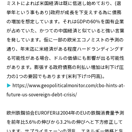
ミストによれば米国経済は既に低迷し始めており、(選
挙年という事もあり)政府が成長を下支えする為に債務
の増加を想定しています。それはGDPの60％を国有企業
が占めていた、かつての中国経済と似ていると強い言葉
を発しています。仮に一部の欧米エコノミストの予測の
通り、年末迄に米経済がある程度ハードランディングす
る可能性がある場合、ドルの価値にも影響が出る可能性
があります。膨張する政府債務の利払い増加は利下げ圧
力の1つの要因でもあります(米利下げ⇒円高)。
▶
https://www.geopoliticalmonitor.com/cbo-hints-at-
future-us-sovereign-debt-crisis/
欧州鉄鋼協会EUROFERは2004年のEUの鉄鋼消費量予測
を前年比5.6％の伸びから3.2％の伸びへと下方修正して
います。サプライチェーンの混乱、エネルギー価格と生