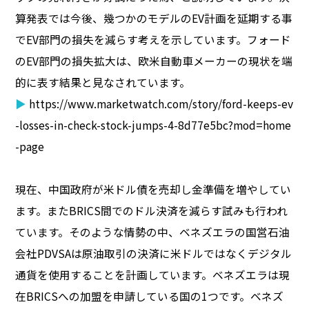
算発表では今後、幾つかのモデルのEV計画を延期する事
でEV部門の損失を減らす考えを示しています。フォード
のEV部門の損失拡大は、欧米自動車メーカーの現状を端
的に表す結果と見なされています。
▶
https://www.marketwatch.com/story/ford-keeps-ev
-losses-in-check-stock-jumps-4-8d77e5bc?mod=home
-page
現在、中国政府が米ドル債を売却し金準備を増やしてい
ます。またBRICS間でのドル決済を減らす試みも行われ
ています。そのような情勢の中、ベネズエラの国営石油
会社PDVSAは原油取引の決済に米ドルではなくデジタル
通貨を使用することを計画しています。ベネズエラは現
在BRICSへの加盟を申請している国の1つです。ベネズ