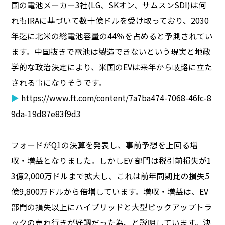
国の電池メーカー3社(LG、SKオン、サムスンSDI)は何
れもIRAに基づいて数十億ドルを受け取っており、2030
年迄に北米の総電池容量の44％を占めると予測されてい
ます。中国抜きで電池は製造できないという現実と地政
学的な政治決定により、米国のEVは来年から岐路に立た
される事になりそうです。
▶
https://www.ft.com/content/7a7ba474-7068-46fc-8
9da-19d87e83f9d3
フォードがQ1の決算を発表し、事前予想を上回る増
収・増益となりました。しかしEV 部門は税引前損失が1
3億2,000万ドルまで拡大し、これは前年同期比の損失5
億9,800万ドルから倍増しています。増収・増益は、EV
部門の損失以上にハイブリッドと大型ピックアップトラ
ックの売れ行きが好調だった為、と説明しています。決