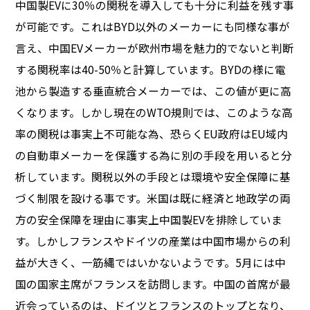
中国製EVに30％の関税を導入しても十分に利益を残す事
が可能です。これはBYD以外のメーカーにも同様な事が
言え、中国EVメーカーが欧州市場を魅力的でないと判断
する関税率は40-50％と計算しています。BYDの様に電
池から製造する垂直統合メーカーでは、この値が更に高
くなります。しかし現在のWTO規則では、このような高
率の関税は事実上不可能な為、恐らくEU政府はEU域内
の自動車メーカーを保護する為に別の手段を用いると分
析しています。関税以外の手段とは環境や安全保障に基
づく制限を設ける事です。米国は既に経済と地政学の両
方の安全保障を理由に事実上中国製EVを排除していま
す。しかしフランスやドイツの産業は中国市場からの利
益が大きく、一筋縄ではいかないようです。5月には中
国の国家主席がフランスを訪問します。中国の首席が最
近会っているのは、ドイツとフランスのトップとなり、