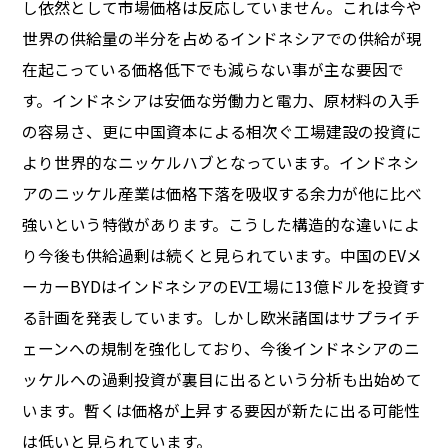
し依然として市場価格は反応していません。これは今や
世界の供給量の半分を占めるインドネシアでの供給が現
在起こっている価格低下でも減らない事が主な要因で
す。インドネシアは安価な労働力と電力、原材料の入手
の容易さ、更に中国資本による相次ぐ工場建設の投資に
より世界的なニッケルハブとなっています。インドネシ
アのニッケル産業は価格下落を吸収する余力が他に比べ
強いという特徴があります。こうした構造的な違いによ
り今後も供給過剰は続くと見られています。中国のEVメ
ーカーBYDはインドネシアのEV工場に13億ドルを投資す
る計画を発表しています。しかし欧米諸国はサプライチ
ェーンへの規制を強化しており、今後インドネシアのニ
ッケルへの過剰投資が裏目に出るという分析も出始めて
います。暫くは価格が上昇する要因が新たに出る可能性
は低いと見られています。