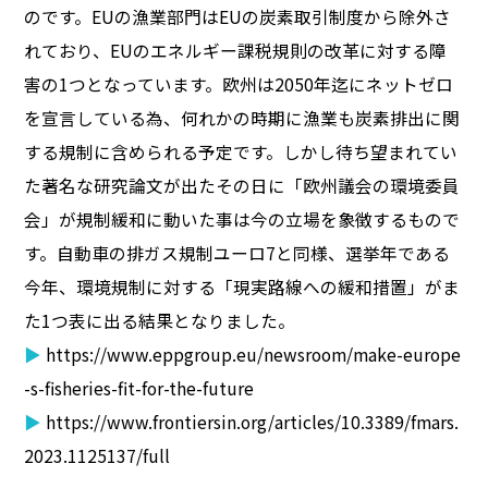
のです。EUの漁業部門はEUの炭素取引制度から除外さ
れており、EUのエネルギー課税規則の改革に対する障
害の1つとなっています。欧州は2050年迄にネットゼロ
を宣言している為、何れかの時期に漁業も炭素排出に関
する規制に含められる予定です。しかし待ち望まれてい
た著名な研究論文が出たその日に「欧州議会の環境委員
会」が規制緩和に動いた事は今の立場を象徴するもので
す。自動車の排ガス規制ユーロ7と同様、選挙年である
今年、環境規制に対する「現実路線への緩和措置」がま
た1つ表に出る結果となりました。
▶
https://www.eppgroup.eu/newsroom/make-europe
-s-fisheries-fit-for-the-future
▶
https://www.frontiersin.org/articles/10.3389/fmars.
2023.1125137/full