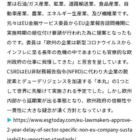
業は石油/ガス産業、鉱業、道路輸送業、食品産業、自
動車産業、農業、エネルギー生産業、及び繊維業です。
元々はEU金融サービス委員からEU企業報告諮問機関に
実施時期の順位付け要請が行われた為に提案となったも
のです。委員は「欧州の企業は新型コロナウイルスから
インフレに至る長年の危機の中であまりにも官僚的な欧
州政府の仕事に我慢してきた」と苦言を呈しています。
CSRDはEU非財務報告指令(NFRD)に代わり大企業の脱
炭素とデューデリジェンスを加速する「本丸」の1つと
して世界に先駆けて実施される予定でした。しかし欧州
内部から延期案が出る事態となり、欧州政府の信頼性や
一貫性に大きな疑念が湧く方針となっています。
▶
https://www.esgtoday.com/eu-lawmakers-approve-
2-year-delay-of-sector-specific-non-eu-company-susta
inability-reporting-standards/