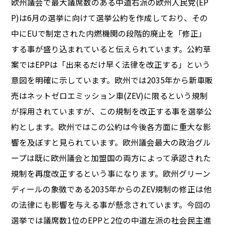
欧州議会で最大議席数のある中道右派の欧州人民党(EP
P)は6月の選挙に向けて選挙公約を作成しており、その
中にEUで制定された内燃機関の段階的廃止を「修正」
する事が盛り込まれていると伝えられています。公約草
案ではEPPは「出来るだけ早く法律を改正する」という
意図を明確に示しています。欧州では2035年から新車販
売はネットゼロエミッション車(ZEV)に限るという規制
が採用されていますが、この規制を改正する事を選挙公
約とします。欧州ではこの公約は今後各方面に重大な影
響を及ぼすと見られています。欧州議会最大の政治グル
ープは既に欧州議会と加盟国の両方によって承認された
規制を再度改正するという事になります。欧州グリーン
ディールの象徴である2035年からのZEV規制の修正は他
の法律にも影響を与える事が懸念されています。今回の
選挙では議席数1位のEPPと2位の中道左派の社会民主進