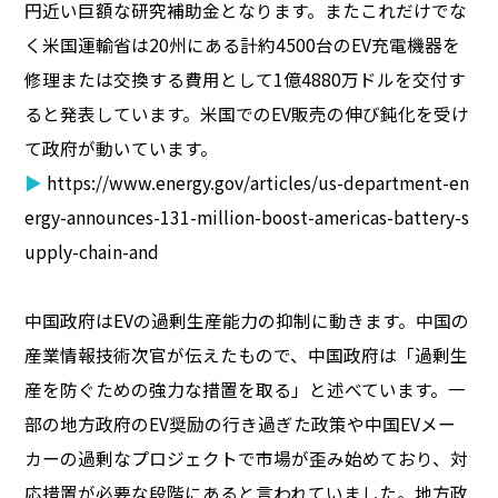
円近い巨額な研究補助金となります。またこれだけでな
く米国運輸省は20州にある計約4500台のEV充電機器を
修理または交換する費用として1億4880万ドルを交付す
ると発表しています。米国でのEV販売の伸び鈍化を受け
て政府が動いています。
▶
https://www.energy.gov/articles/us-department-en
ergy-announces-131-million-boost-americas-battery-s
upply-chain-and
中国政府はEVの過剰生産能力の抑制に動きます。中国の
産業情報技術次官が伝えたもので、中国政府は「過剰生
産を防ぐための強力な措置を取る」と述べています。一
部の地方政府のEV奨励の行き過ぎた政策や中国EVメー
カーの過剰なプロジェクトで市場が歪み始めており、対
応措置が必要な段階にあると言われていました。地方政