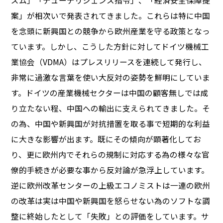
ズム」「デューデリジェンス指令」、「経済安全保障提
案」が相次いで発表されてきました。これらは特に中国
を念頭に新興国との競争から欧州産業を守る政策となっ
ています。しかし、こうした方針に対してドイツ機械工
業協会（VDMA）はプレスリリースを連続して発行し、
非常に過激な言葉を使い大反対の姿勢を鮮明にしていま
す。ドイツの産業機械セクターは中国の顧客無しでは成
り立たない程、中国への輸出に支えられてきました。そ
の為、中国や新興国が対抗措置を取る事で短期的な利益
に大きな影響が出ます。既にその傾向が顕著化してお
り、更に欧州内でそれらの規制に対応する為の様々な官
僚的手続きが必要な事から反対論が急浮上しています。
逆に欧州改革センターの上級エコノミストは一連の欧州
の改革は実は中国や新興国を怒らせない為のソフトな調
整に終始したとして「失敗」との評価をしています。サ