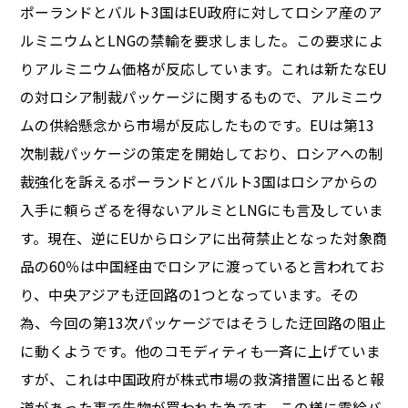
ポーランドとバルト3国はEU政府に対してロシア産のア
ルミニウムとLNGの禁輸を要求しました。この要求によ
りアルミニウム価格が反応しています。これは新たなEU
の対ロシア制裁パッケージに関するもので、アルミニウ
ムの供給懸念から市場が反応したものです。EUは第13
次制裁パッケージの策定を開始しており、ロシアへの制
裁強化を訴えるポーランドとバルト3国はロシアからの
入手に頼らざるを得ないアルミとLNGにも言及していま
す。現在、逆にEUからロシアに出荷禁止となった対象商
品の60％は中国経由でロシアに渡っていると言われてお
り、中央アジアも迂回路の1つとなっています。その
為、今回の第13次パッケージではそうした迂回路の阻止
に動くようです。他のコモディティも一斉に上げていま
すが、これは中国政府が株式市場の救済措置に出ると報
道があった事で先物が買われた為です。この様に需給バ