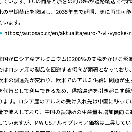
しています。EUの商品と旅客の約78%が道路輸送で行わ
化の早期禁止を撤回し、2035年まで延期、更に再生可
ています。
▶
https://autosap.cz/en/aktualita/euro-7-vii-vysoke-
米国がロシア産アルミニウムに200％の関税をかける影響につ
ではロシア産の製品を回避する傾向が顕著となっており
欧米の調達先が変わり、欧米でのアルミ供給に問題が生
を代替として利用できるため、供給逼迫を引き起こす懸
ります。ロシア産のアルミの受け入れ先は中国に移って
量で流入しており、中国の製錬所の生産量も増加傾向にあ
していますが、MW USアルミプレミア価格は上昇して