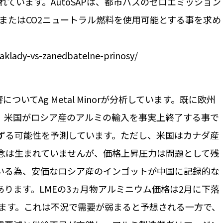
れています。AutoSAPは、都市バスのゼロエミッション
能またはCO2ニュートラル燃料を使用可能とする事を求め
naklady-vs-zanedbatelne-prinosy/
いてAg Metal Minorが分析しています。既に欧州
、米国がロシア産のアルミの輸入を事実上終了する事で
ずる可能性を予測しています。ただし、米国はカナダ産
念は生まれていませんが、価格上昇圧力は問題として残
いる為、安価なロシア産のインゴットが中国に記録的な
ります。LMEの3ヵ月物アルミニウム価格は2月に下落
います。これは不況で需要が弱まると予想される一方で、