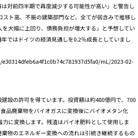
経済は対前四半期で再度減少する可能性が高い」と警告し
コスト高、不振の建築部門など、全てが弱含みで推移し
入を大幅に上回り、債務負担が増大する」と予想してい
通年ではドイツの経済見通しを0.2％成長としていまし
6/e30314dfeb6a4f1c0b74c781937d5fa0/mL/2023-02-
設建設の許可を得ています。投資額は約480億円で、700
、食品廃棄物をバイオガスに変換後にバイオメタン化
電力に変換します。残渣はバイオ肥料として使用しま
廃棄物のエネルギー変換への流れは引続き継続するもの