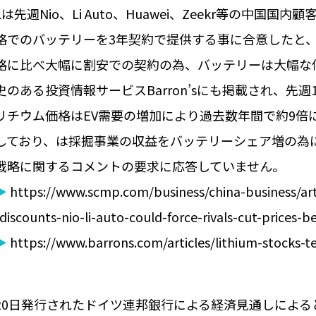
Lは先週Nio、Li Auto、Huawei、Zeekr等の中国国
格でのバッテリーを3年契約で提供する事に合意したと
格に比べ大幅に割安での契約の為、バッテリーは大幅な
史のある投資情報サービスBarron’sにも掲載され、
リチウム価格はEV需要の増加により過去数年間で約9倍
しており、は採掘事業の収益をバッテリーシェア増の為に
戦略に関するコメントの要求に応答していません。
▶
https://www.scmp.com/business/china-business/art
-discounts-nio-li-auto-could-force-rivals-cut-prices-b
▶
https://www.barrons.com/articles/lithium-stocks-t
20日発行されたドイツ連邦銀行による経済見通しによる