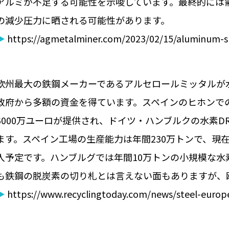
アルミが不足する可能性を示唆しています。最終的には
の減少圧力に晒される可能性があります。
▶
https://agmetalminer.com/2023/02/15/aluminum-s
欧州最大の鉄鋼メーカーであるアルセロールミッタルが
政府から多額の資金を得ています。スペインのヒホンでの
6000万ユーロが提供され、ドイツ・ハンブルクの水素DR
ます。スペイン工場の生産能力は年間230万トンで、現
入予定です。ハンブルグでは年間10万トンの小規模な水素
も鉄鋼の脱炭素の切り札とは言えない面もありますが、
▶
https://www.recyclingtoday.com/news/steel-europe