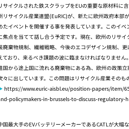
リサイクルされた鉄スクラップをEUの重要な原材料に
州リサイクル産業連盟(EuRIC)が、新たに欧州政府本
めたイベントを開催する事を発表しています。このイベン
に焦点を当てて話し合う予定です。現在、欧州のリサイ
装廃棄物規制、繊維戦略、今後のエコデザイン規制、更
えており、来るべき課題の波に臨まなければなりません
進国から途上国に流れる廃棄物にある為、欧州の政策立
次々に出しています。この問題はリサイクル産業そのも
▶
https://www.euric-aisbl.eu/position-papers/item/65
and-policymakers-in-brussels-to-discuss-regulatory-h
中国最大手のEVバッテリーメーカーであるCATLが大幅